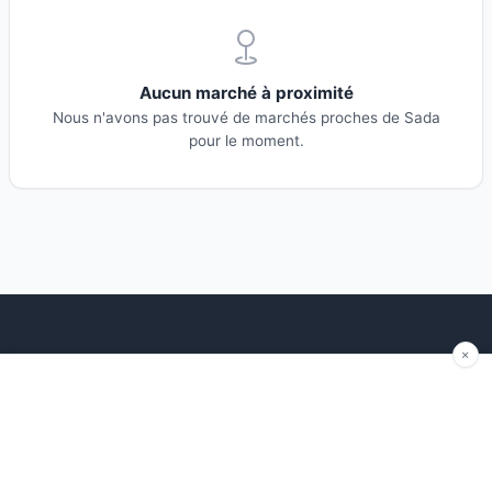
Aucun marché à proximité
Nous n'avons pas trouvé de marchés proches de Sada
pour le moment.
Explorer
Blog
Autour de moi
Articles récents
Les marchés par région
Conseils
Ajouter un marché
Traditions