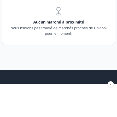
Aucun marché à proximité
Nous n'avons pas trouvé de marchés proches de Chiconi
pour le moment.
Explorer
Blog
Autour de moi
Articles récents
Les marchés par région
Conseils
Ajouter un marché
Traditions