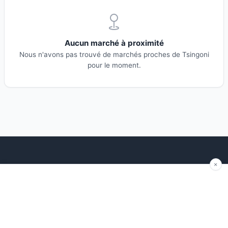
Aucun marché à proximité
Nous n'avons pas trouvé de marchés proches de Tsingoni
pour le moment.
Explorer
Blog
Autour de moi
Articles récents
Les marchés par région
Conseils
Ajouter un marché
Traditions