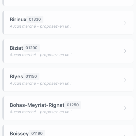
Birieux
01330
Aucun marché - proposez-en un !
Biziat
01290
Aucun marché - proposez-en un !
Blyes
01150
Aucun marché - proposez-en un !
Bohas-Meyriat-Rignat
01250
Aucun marché - proposez-en un !
Boissey
01190