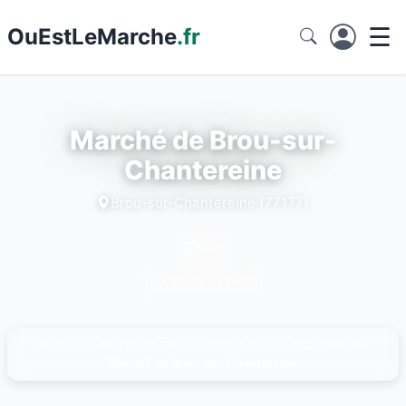
☰
Ou
EstLeMarche
.fr
Marché de Brou-sur-
Chantereine
Brou-sur-Chantereine (77177)
Sam
08h30 - 12h30
Régions
›
Île-de-France
›
Seine-et-Marne
›
Brou-sur-Chantereine
›
Marché de Brou-sur-Chantereine