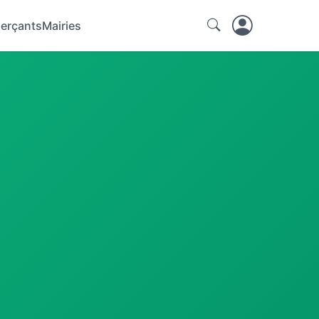
erçants
Mairies