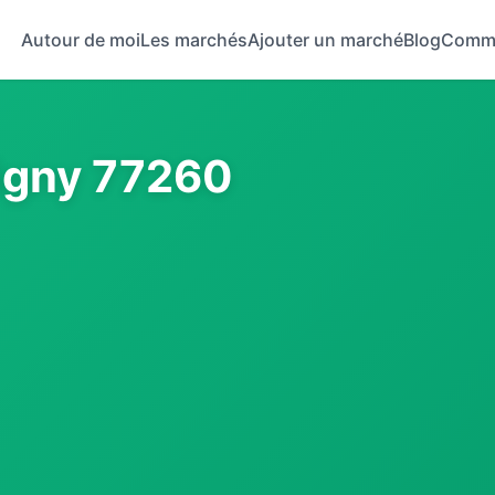
Autour de moi
Les marchés
Ajouter un marché
Blog
Comm
igny 77260