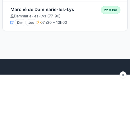
Marché de Dammarie-les-Lys
22.0 km
Dammarie-les-Lys (77190)
07h30 – 13h00
Dim
Jeu
Explorer
Blog
Autour de moi
Articles récents
Les marchés par région
Conseils
Ajouter un marché
Traditions
Contact