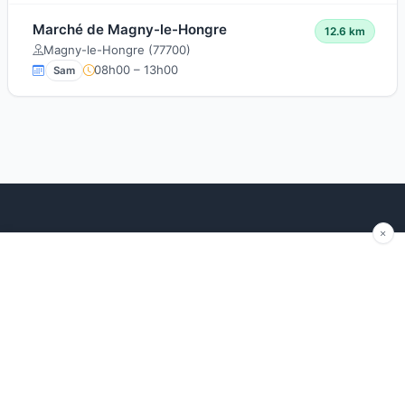
Marché de Magny-le-Hongre
12.6 km
Magny-le-Hongre (77700)
08h00 – 13h00
Sam
Explorer
Blog
Autour de moi
Articles récents
Les marchés par région
Conseils
Ajouter un marché
Traditions
Contact