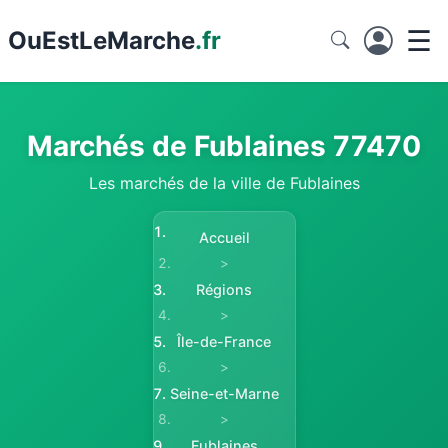
☰
Ou
EstLeMarche
.fr
Marchés de Fublaines 77470
Les marchés de la ville de Fublaines
Accueil
>
Régions
>
Île-de-France
>
Seine-et-Marne
>
Fublaines