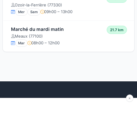
Ozoir-la-Ferrière (77330)
09h00 – 13h00
Mer
Sam
Marché du mardi matin
21.7 km
Meaux (77100)
08h00 – 12h00
Mar
Explorer
Blog
Autour de moi
Articles récents
Les marchés par région
Conseils
Ajouter un marché
Traditions