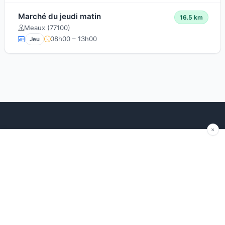
Marché du jeudi matin
16.5 km
Meaux (77100)
08h00 – 13h00
Jeu
Explorer
Blog
Autour de moi
Articles récents
Les marchés par région
Conseils
Ajouter un marché
Traditions
Contact