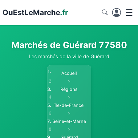
☰
Ou
EstLeMarche
.fr
Marchés de Guérard 77580
Les marchés de la ville de Guérard
Accueil
>
Régions
>
Île-de-France
>
Seine-et-Marne
>
Guérard