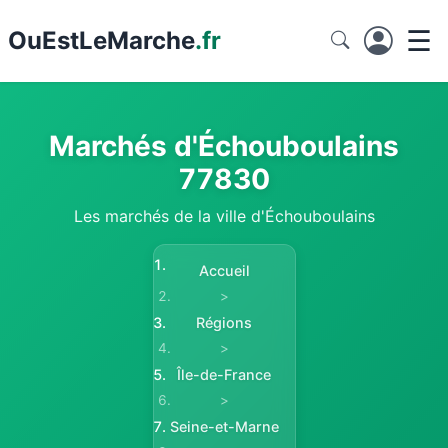
☰
Ou
EstLeMarche
.fr
Marchés d'Échouboulains
77830
Les marchés de la ville d'Échouboulains
Accueil
>
Régions
>
Île-de-France
>
Seine-et-Marne