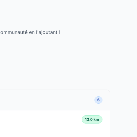
communauté en l'ajoutant !
6
13.0 km