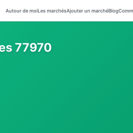
Autour de moi
Les marchés
Ajouter un marché
Blog
Comm
les 77970