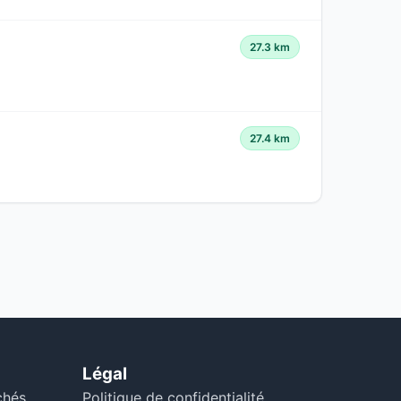
27.3 km
27.4 km
Légal
chés
Politique de confidentialité