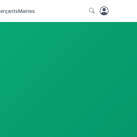
erçants
Mairies