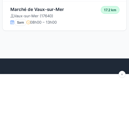
Marché de Vaux-sur-Mer
17.2 km
Vaux-sur-Mer (17640)
08h00 – 13h00
Sam
Explorer
Blog
Autour de moi
Articles récents
Les marchés par région
Conseils
Ajouter un marché
Traditions
Contact