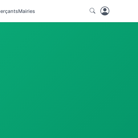
erçants
Mairies