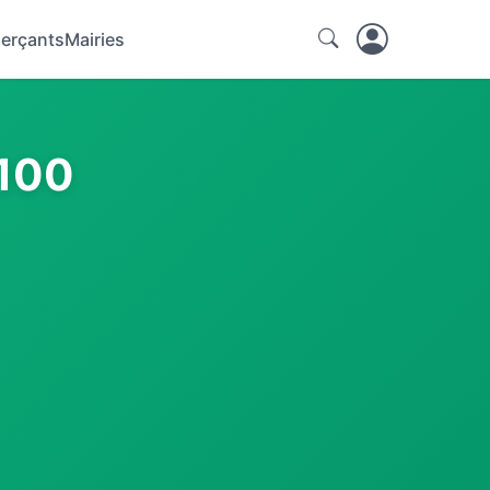
erçants
Mairies
6100