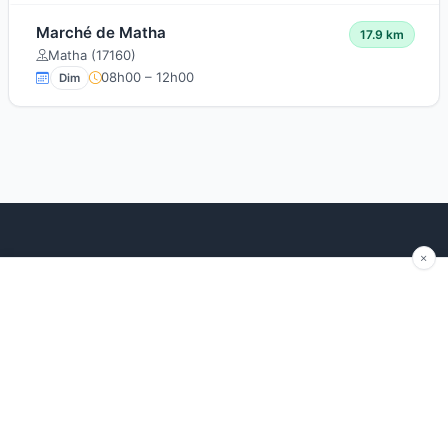
Marché de Matha
17.9 km
Matha (17160)
08h00 – 12h00
Dim
Explorer
Blog
Autour de moi
Articles récents
Les marchés par région
Conseils
Ajouter un marché
Traditions
Contact