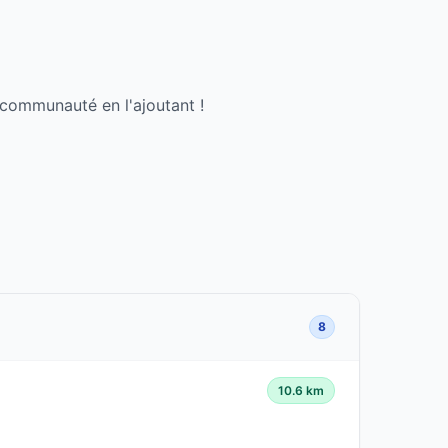
 communauté en l'ajoutant !
8
10.6 km