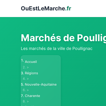
Ou
EstLeMarche
.fr
Marchés de Poull
Les marchés de la ville de Poullignac
Accueil
>
Régions
>
Nouvelle-Aquitaine
>
Charente
>