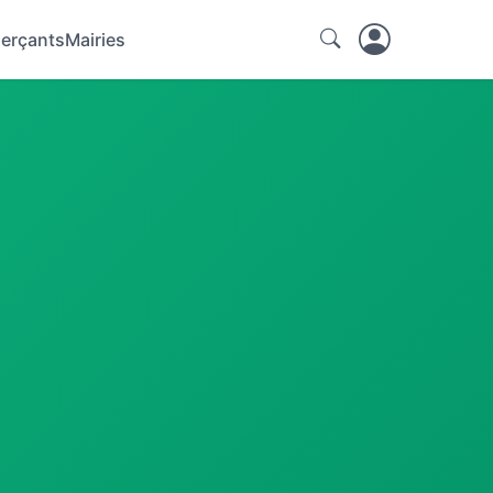
erçants
Mairies