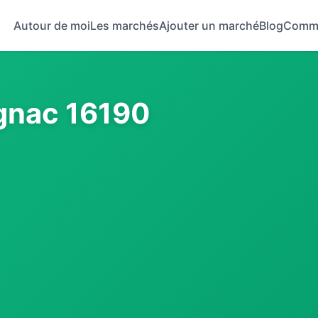
Autour de moi
Les marchés
Ajouter un marché
Blog
Comm
ignac 16190