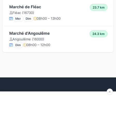
Marché de Fléac
23.7 km
Fléac (16730)
08h00 – 13h00
Mer
Dim
Marché d'Angoulême
24.3 km
Angoulême (16000)
08h00 – 12h00
Dim
Explorer
Blog
Autour de moi
Articles récents
Les marchés par région
Conseils