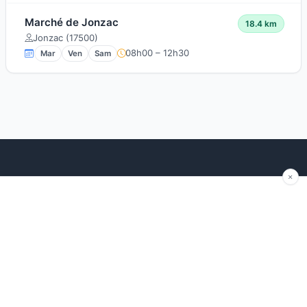
Marché de Jonzac
18.4 km
Jonzac (17500)
08h00 – 12h30
Mar
Ven
Sam
Explorer
Blog
Autour de moi
Articles récents
Les marchés par région
Conseils
Ajouter un marché
Traditions
Contact