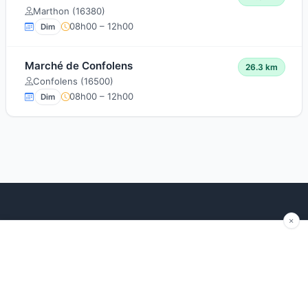
Marthon (16380)
08h00 – 12h00
Dim
Marché de Confolens
26.3 km
Confolens (16500)
08h00 – 12h00
Dim
Explorer
Blog
Autour de moi
Articles récents
Les marchés par région
Conseils
Ajouter un marché
Traditions