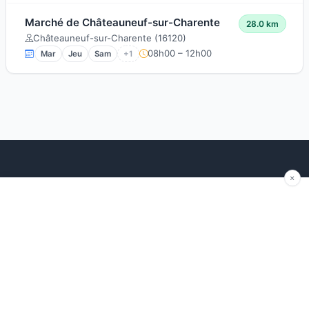
Marché de Châteauneuf-sur-Charente
28.0 km
Châteauneuf-sur-Charente (16120)
08h00 – 12h00
Mar
Jeu
Sam
+1
Explorer
Blog
Autour de moi
Articles récents
Les marchés par région
Conseils
Ajouter un marché
Traditions
Contact