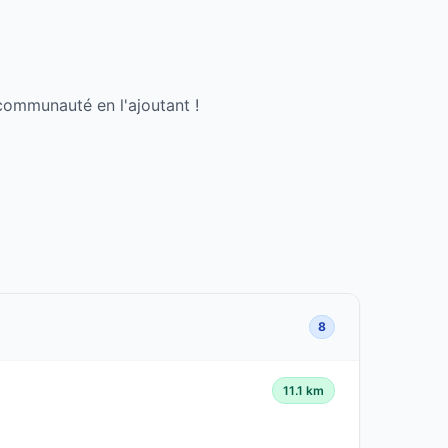
communauté en l'ajoutant !
8
11.1 km