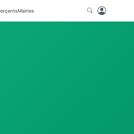
erçants
Mairies