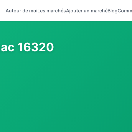
Autour de moi
Les marchés
Ajouter un marché
Blog
Comm
nac 16320