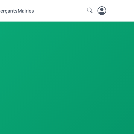
erçants
Mairies