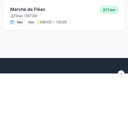
Marché de Fléac
27.7 km
Fléac (16730)
08h00 – 13h00
Mer
Dim
Explorer
Blog
Autour de moi
Articles récents
Les marchés par région
Conseils
Ajouter un marché
Traditions
Contact