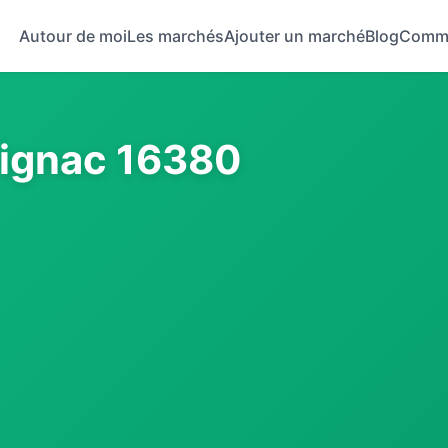
Autour de moi
Les marchés
Ajouter un marché
Blog
Comm
rignac 16380