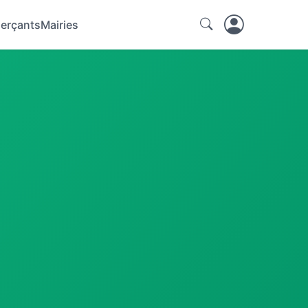
erçants
Mairies