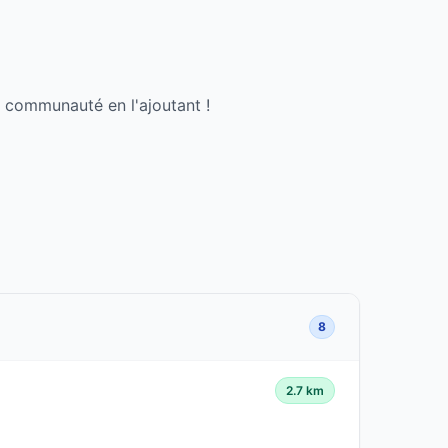
a communauté en l'ajoutant !
8
2.7 km