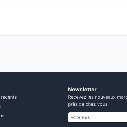
Newsletter
 récents
Recevez les nouveaux mar
près de chez vous
s
ns