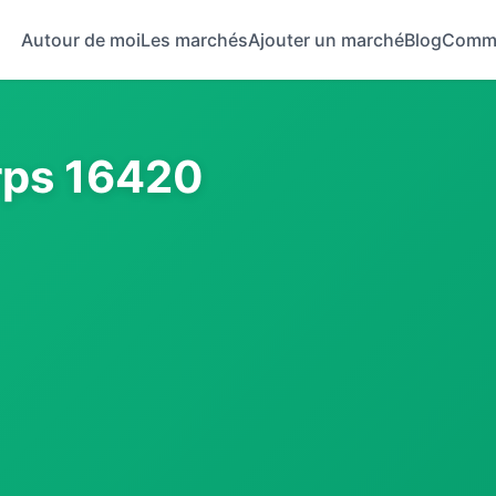
Autour de moi
Les marchés
Ajouter un marché
Blog
Comm
rps 16420