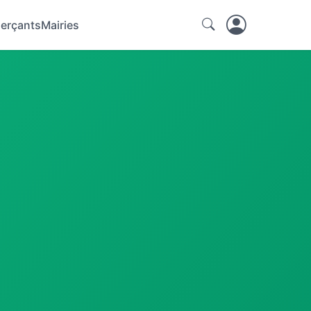
erçants
Mairies