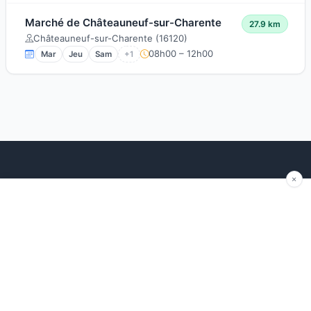
Marché de Châteauneuf-sur-Charente
27.9 km
Châteauneuf-sur-Charente (16120)
08h00 – 12h00
Mar
Jeu
Sam
+1
Explorer
Blog
Autour de moi
Articles récents
Les marchés par région
Conseils
Ajouter un marché
Traditions
Contact