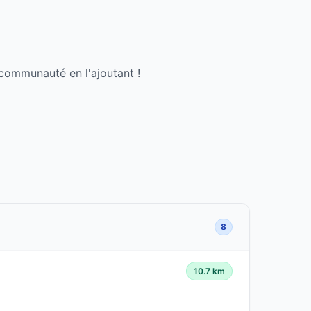
 communauté en l'ajoutant !
8
10.7 km