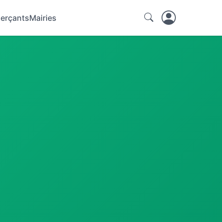
erçants
Mairies