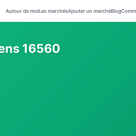
Autour de moi
Les marchés
Ajouter un marché
Blog
Comm
ens 16560