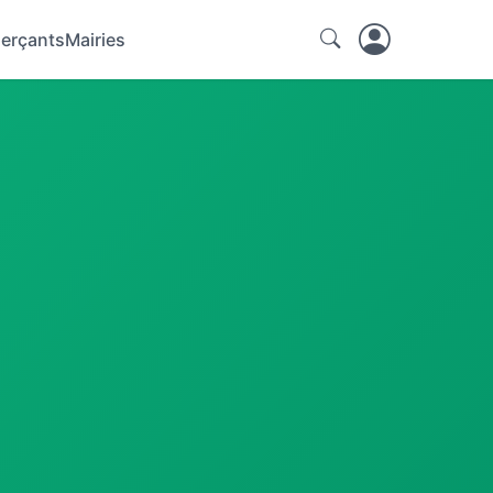
erçants
Mairies