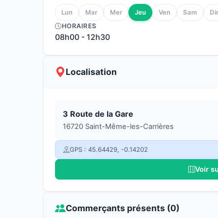
Lun
Mar
Mer
Jeu
Ven
Sam
Di
HORAIRES
08h00
-
12h30
Localisation
3 Route de la Gare
16720 Saint-Même-les-Carrières
GPS : 45.64429, -0.14202
Voir s
Commerçants présents (0)