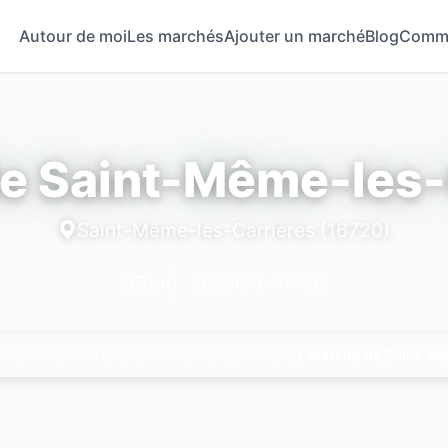
Autour de moi
Les marchés
Ajouter un marché
Blog
Comm
e Saint-Même-les-
Saint-Même-les-Carrières (16720)
Jeu
08h00 - 12h30
-Aquitaine
Charente
Saint-Même-les-Carrières
Marché de Saint-Mê
›
›
›