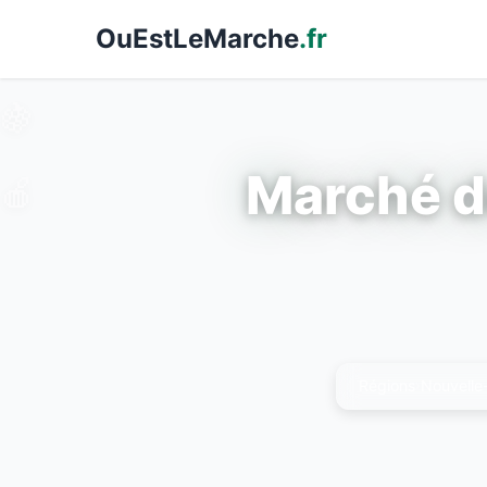
Ou
EstLeMarche
.fr
🍇
Marché d
🍎
Régions
Nouvelle
›