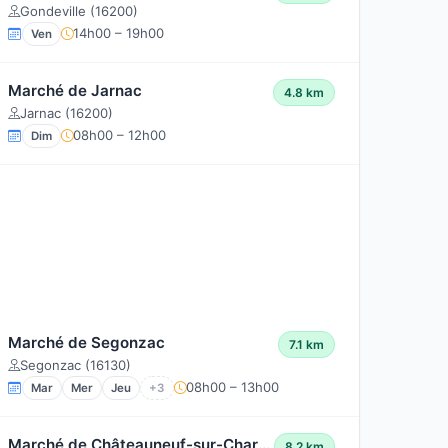
Gondeville (16200)
14h00 – 19h00
Ven
Marché de Jarnac
4.8 km
Jarnac (16200)
08h00 – 12h00
Dim
Marché de Segonzac
7.1 km
Segonzac (16130)
08h00 – 13h00
Mar
Mer
Jeu
+3
Marché de Châteauneuf-sur-Charente
8.2 km