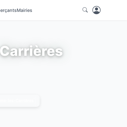
erçants
Mairies
Carrières
me-les-Carrières