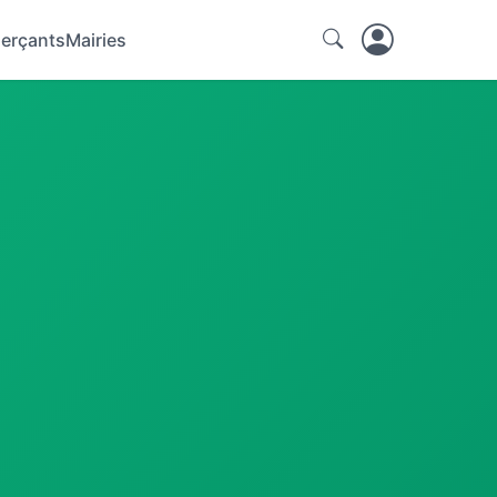
erçants
Mairies