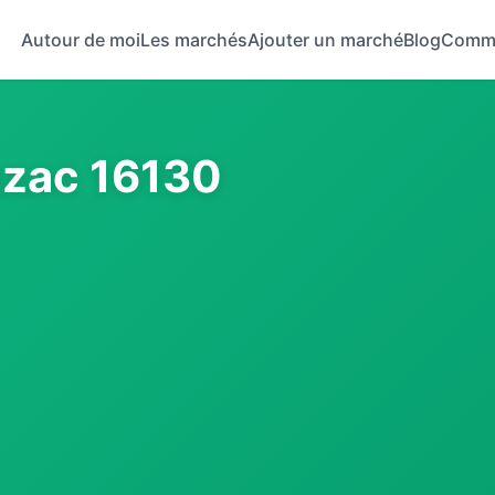
Autour de moi
Les marchés
Ajouter un marché
Blog
Comm
zac 16130