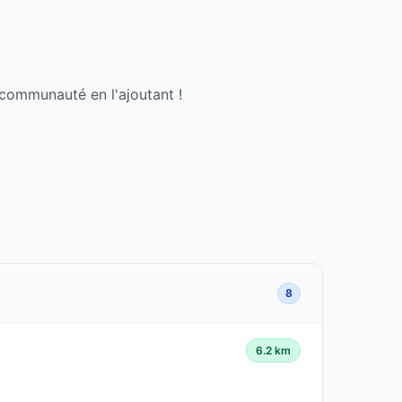
 communauté en l'ajoutant !
8
6.2 km