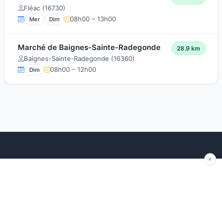
Fléac (16730)
08h00 – 13h00
Mer
Dim
Marché de Baignes-Sainte-Radegonde
28.9 km
Baignes-Sainte-Radegonde (16360)
08h00 – 12h00
Dim
Explorer
Blog
Autour de moi
Articles récents
Les marchés par région
Conseils
Ajouter un marché
Traditions